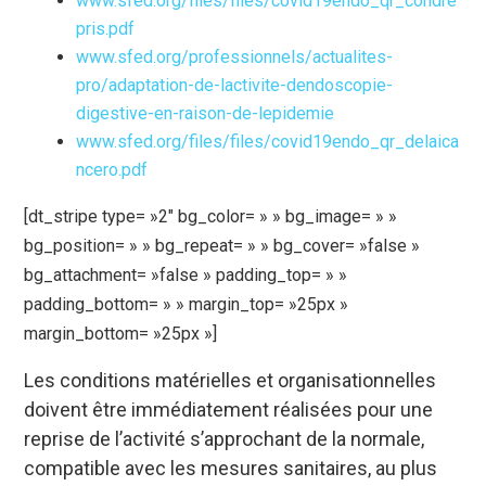
www.sfed.org/files/files/covid19endo_qr_condre
pris.pdf
www.sfed.org/professionnels/actualites-
pro/adaptation-de-lactivite-dendoscopie-
digestive-en-raison-de-lepidemie
www.sfed.org/files/files/covid19endo_qr_delaica
ncero.pdf
[dt_stripe type= »2″ bg_color= » » bg_image= » »
bg_position= » » bg_repeat= » » bg_cover= »false »
bg_attachment= »false » padding_top= » »
padding_bottom= » » margin_top= »25px »
margin_bottom= »25px »]
Les conditions matérielles et organisationnelles
doivent être immédiatement réalisées pour une
reprise de l’activité s’approchant de la normale,
compatible avec les mesures sanitaires, au plus