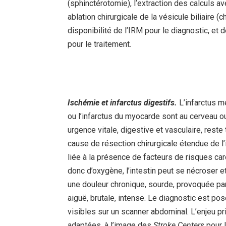
(sphinctérotomie), l’extraction des calculs avec
ablation chirurgicale de la vésicule biliaire
disponibilité de l’IRM pour le diagnostic, et
pour le traitement.
Ischémie et infarctus digestifs.
L’infarctus m
ou l’infarctus du myocarde sont au cerveau 
urgence vitale, digestive et vasculaire, res
cause de résection chirurgicale étendue de l’in
liée à la présence de facteurs de risques car
donc d’oxygène, l’intestin peut se nécroser e
une douleur chronique, sourde, provoquée par
aiguë, brutale, intense. Le diagnostic est po
visibles sur un scanner abdominal. L’enjeu p
adaptées, à l’image des
Stroke Centers
pour 