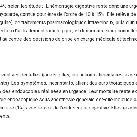
à 14% selon les études. L’hémorragie digestive reste donc une urg
 myocarde, connue pour être de l’ordre de 10 à 15%. Elle relève
nguine), de traitements pharmacologiques intraveineux, puis d’u
’échec d’un traitement radiologique, et désormais exceptionnellem
t au centre des décisions de prise en charge médicale et techni
uvent accidentelles (jouets, piles, impactions alimentaires, avec
hants). Les symptômes, inconstants, allient douleurs thoraciques 
% des endoscopies réalisées en urgence. Leur mortalité reste ex
voie endoscopique sous anesthésie générale est-elle indiquée da
enu rare (1%) avec l’essor de l’endoscopie digestive. Elles rév
ents.