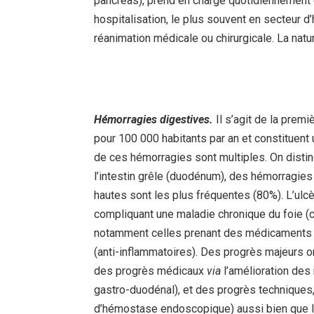
pancréas), prend en charge quotidiennement
hospitalisation, le plus souvent en secteur 
réanimation médicale ou chirurgicale. La natur
Hémorragies digestives.
Il s’agit de la pre
pour 100 000 habitants par an et constituent
de ces hémorragies sont multiples. On distin
l’intestin grêle (duodénum), des hémorragies
hautes sont les plus fréquentes (80%). L’ulc
compliquant une maladie chronique du foie (
notamment celles prenant des médicaments a
(anti-inflammatoires). Des progrès majeurs o
des progrès médicaux
via
l’amélioration des
gastro-duodénal), et des progrès techniques
d’hémostase endoscopique) aussi bien que l