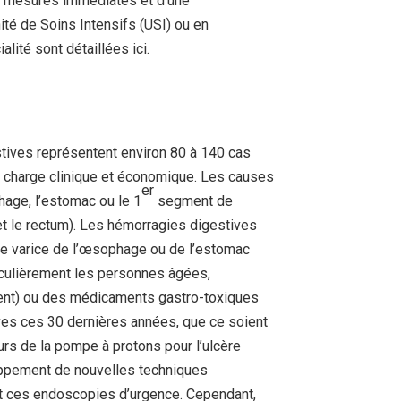
de mesures immédiates et d’une
ité de Soins Intensifs (USI) ou en
lité sont détaillées ici.
stives représentent environ 80 à 140 cas
te charge clinique et économique. Les causes
er
hage, l’estomac ou le 1
segment de
et le rectum). Les hémorragies digestives
une varice de l’œsophage ou de l’estomac
iculièrement les personnes âgées,
ment) ou des médicaments gastro-toxiques
ives ces 30 dernières années, que ce soient
rs de la pompe à protons pour l’ulcère
loppement de nouvelles techniques
t ces endoscopies d’urgence. Cependant,