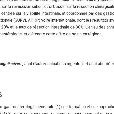
sur la revascularisation, et si besoin sur la résection chirurgical
 centrée sur la viabilité intestinale, et coordonnée par des gastr
tionale (SURVI, APHP) voire internationale, dont les résultats inv
on 20% et le taux de résection intestinale de 30%. L’enjeu des ann
entérologie, et d’étendre cette offre de soins en régions.
 aiguë sévère
, sont d’autres situations urgentes, et sont abordée
S
o-gastroentérologie nécessite (1) une formation et une approc
 (2) d’étroites collaborations, en soins, en enseignement et en 