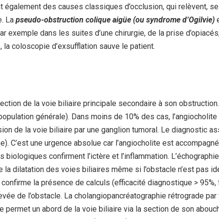
t également des causes classiques d’occlusion, qui relèvent, sel
e. La
pseudo-obstruction colique aigüe (ou syndrome d’Ogilvie)
e
par exemple dans les suites d’une chirurgie, de la prise d’opiac
, la coloscopie d’exsufflation sauve le patient.
fection de la voie biliaire principale secondaire à son obstructio
la population générale). Dans moins de 10% des cas, l’angiocholite
on de la voie biliaire par une ganglion tumoral. Le diagnostic as
isse). C’est une urgence absolue car l’angiocholite est accompagn
ts biologiques confirment l’ictère et l’inflammation. L’échograp
la dilatation des voies biliaires même si l’obstacle n’est pas ide
 confirme la présence de calculs (efficacité diagnostique > 95%, 
 levée de l’obstacle. La cholangiopancréatographie rétrograde p
 permet un abord de la voie biliaire via la section de son abouch