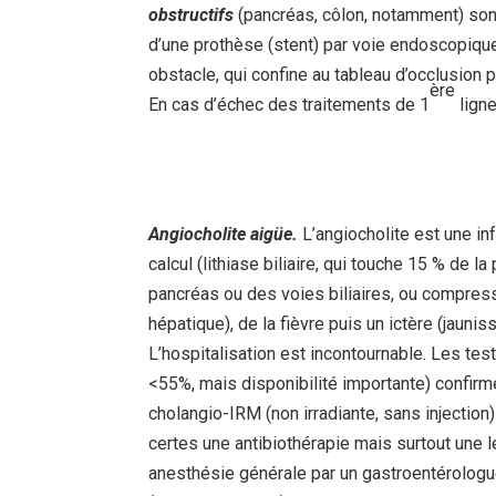
obstructifs
(pancréas, côlon, notamment) son
d’une prothèse (stent) par voie endoscopiqu
obstacle, qui confine au tableau d’occlusion 
ère
En cas d’échec des traitements de 1
ligne
Angiocholite aigüe.
L’angiocholite est une in
calcul (lithiase biliaire, qui touche 15 % de 
pancréas ou des voies biliaires, ou compressi
hépatique), de la fièvre puis un ictère (jaun
L’hospitalisation est incontournable. Les tes
<55%, mais disponibilité importante) confirme 
cholangio-IRM (non irradiante, sans injection)
certes une antibiothérapie mais surtout une
anesthésie générale par un gastroentérologue