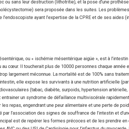
 ou sans leur destruction (lithotritie), et la pose d’une prothèse bi
 (cholécystectomie) sera proposée dans les suites. Les problèmes 
 de l’endoscopiste ayant l’expertise de la CPRE et de ses aides (i
ésentérique, ou « ischémie mésentérique aigüe », est à l’intestin
ou au cœur. Il toucherait plus de 10000 personnes chaque année 
te trop largement méconnue. La mortalité est de 100% sans traite
testin, elle expose les survivants à une nutrition artificielle (pa
diovasculaires (tabac, diabète, surpoids, hypertension artérielle,
t entrainer un syndrome de défaillance multiviscérale rapidement
 les repas, engendrant une peur alimentaire et une perte de poid
sé par l’association des signes de souffrance de l’intestin et d’u
rincipal est de repérer les formes précoces et de les prendre en
les AVC ou des USI de Cardiologie pour l’infarctus du myocarde.