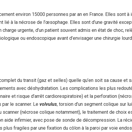
cernent environ 15000 personnes par an en France. Elles sont à 
ent lié à la nécrose de l’œsophage. Elles sont d’une gravité exce
n charge urgente, d’un patient souvent admis en état de choc, re
adiologique ou endoscopique avant d’envisager une chirurgie lour
complet du transit (gaz et selles) quelle qu’en soit sa cause et s
sements avec déshydratation. Les complications les plus redo
aire et risque d’arrêt cardiorespiratoire) et la perforation (nécr
 par le scanner. Le
volvulus
, torsion d’un segment colique sur l
 au scanner (nécrose colique notamment), le traitement de choix 
n aide infirmier, avec pose de sonde de décompression. La récidi
les plus fragiles par une fixation du côlon à la paroi par voie e