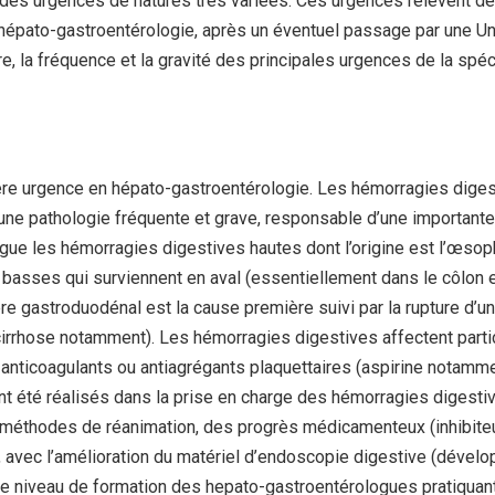
 des urgences de natures très variées. Ces urgences relèvent 
d’hépato-gastroentérologie, après un éventuel passage par une Un
e, la fréquence et la gravité des principales urgences de la spécia
mière urgence en hépato-gastroentérologie. Les hémorragies dige
 une pathologie fréquente et grave, responsable d’une importan
gue les hémorragies digestives hautes dont l’origine est l’œsop
 basses qui surviennent en aval (essentiellement dans le côlon 
ère gastroduodénal est la cause première suivi par la rupture d’
cirrhose notamment). Les hémorragies digestives affectent part
nticoagulants ou antiagrégants plaquettaires (aspirine notam
nt été réalisés dans la prise en charge des hémorragies digest
 méthodes de réanimation, des progrès médicamenteux (inhibiteu
, avec l’amélioration du matériel d’endoscopie digestive (déve
e niveau de formation des hepato-gastroentérologues pratiquan