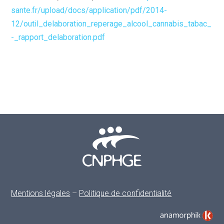
sante.fr/upload/docs/application/pdf/2014-
12/outil_delaboration_reperage_alcool_cannabis_tabac_
-_rapport_delaboration.pdf
Mentions légales
–
Politique de confidentialité