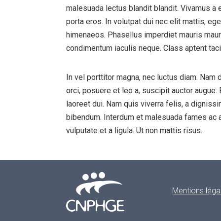
malesuada lectus blandit blandit. Vivamus a e
porta eros. In volutpat dui nec elit mattis, e
himenaeos. Phasellus imperdiet mauris mauris,
condimentum iaculis neque. Class aptent taci
In vel porttitor magna, nec luctus diam. Nam d
orci, posuere et leo a, suscipit auctor augue. 
laoreet dui. Nam quis viverra felis, a dignis
bibendum. Interdum et malesuada fames ac ant
vulputate et a ligula. Ut non mattis risus.
Mentions léga