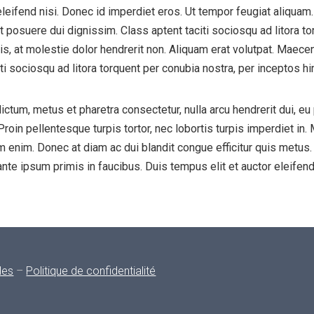
leifend nisi. Donec id imperdiet eros. Ut tempor feugiat aliquam.
get posuere dui dignissim. Class aptent taciti sociosqu ad litora t
 at molestie dolor hendrerit non. Aliquam erat volutpat. Maecenas
ti sociosqu ad litora torquent per conubia nostra, per inceptos 
ictum, metus et pharetra consectetur, nulla arcu hendrerit dui, eu
Proin pellentesque turpis tortor, nec lobortis turpis imperdiet in.
sim enim. Donec at diam ac dui blandit congue efficitur quis metu
e ipsum primis in faucibus. Duis tempus elit et auctor eleifend. 
les
–
Politique de confidentialité