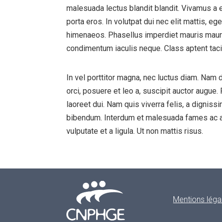
malesuada lectus blandit blandit. Vivamus a e
porta eros. In volutpat dui nec elit mattis, e
himenaeos. Phasellus imperdiet mauris mauris,
condimentum iaculis neque. Class aptent taci
In vel porttitor magna, nec luctus diam. Nam d
orci, posuere et leo a, suscipit auctor augue. 
laoreet dui. Nam quis viverra felis, a dignis
bibendum. Interdum et malesuada fames ac ant
vulputate et a ligula. Ut non mattis risus.
Mentions léga