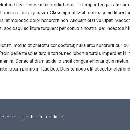
leifend nisi. Donec id imperdiet eros. Ut tempor feugiat aliquam.
get posuere dui dignissim. Class aptent taciti sociosqu ad litora t
 at molestie dolor hendrerit non. Aliquam erat volutpat. Maecenas
ti sociosqu ad litora torquent per conubia nostra, per inceptos 
ictum, metus et pharetra consectetur, nulla arcu hendrerit dui, eu
Proin pellentesque turpis tortor, nec lobortis turpis imperdiet in.
sim enim. Donec at diam ac dui blandit congue efficitur quis metu
e ipsum primis in faucibus. Duis tempus elit et auctor eleifend. 
les
–
Politique de confidentialité