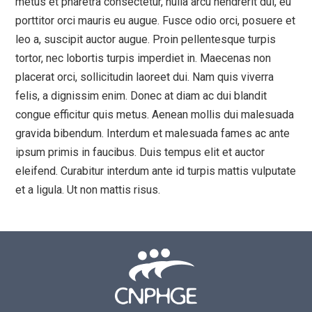
metus et pharetra consectetur, nulla arcu hendrerit dui, eu
porttitor orci mauris eu augue. Fusce odio orci, posuere et
leo a, suscipit auctor augue. Proin pellentesque turpis
tortor, nec lobortis turpis imperdiet in. Maecenas non
placerat orci, sollicitudin laoreet dui. Nam quis viverra
felis, a dignissim enim. Donec at diam ac dui blandit
congue efficitur quis metus. Aenean mollis dui malesuada
gravida bibendum. Interdum et malesuada fames ac ante
ipsum primis in faucibus. Duis tempus elit et auctor
eleifend. Curabitur interdum ante id turpis mattis vulputate
et a ligula. Ut non mattis risus.