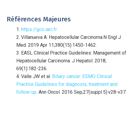
Références Majeures
https://gco.iarc.fr
Villanueva A. Hepatocellular Carcinoma.
N Engl J
Med
. 2019 Apr 11;380(15):1450-1462.
EASL Clinical Practice Guidelines: Management of
Hepatocellular Carcinoma.
J Hepatol
. 2018;
69(1):182-236.
Valle JW et al.
Biliary cancer: ESMO Clinical
Practice Guidelines for diagnosis, treatment and
follow-up.
Ann Oncol
. 2016 Sep;27(suppl 5):v28-v37.